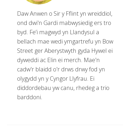
gynganeddu,
a
Daw Anwen o Sir y Fflint yn wreiddiol,
hybu’r
rhai
ond dwi'n Gardi mabwysiedig ers tro
sydd
byd. Fe’i magwyd yn Llandysul a
am
farddoni.
bellach mae wedi ymgartrefu yn Bow
Street ger Aberystwyth gyda Hywel ei
dyweddi ac Elin ei merch. Mae'n
cadw'r blaidd o'r drws drwy fod yn
olygydd yn y Cyngor Llyfrau. Ei
diddordebau yw canu, rhedeg a trio
barddoni.