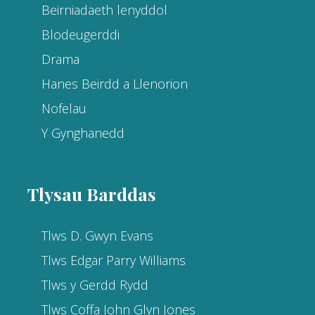
Beirniadaeth lenyddol
Blodeugerddi
Drama
Hanes Beirdd a Llenorion
Nofelau
Y Gynghanedd
Tlysau Barddas
Tlws D. Gwyn Evans
Tlws Edgar Parry Williams
Tlws y Gerdd Rydd
Tlws Coffa John Glyn Jones