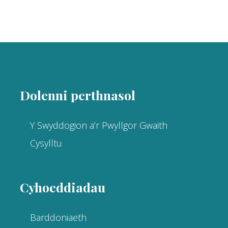
Footer
Dolenni perthnasol
Y Swyddogion a’r Pwyllgor Gwaith
Cysylltu
Cyhoeddiadau
Barddoniaeth